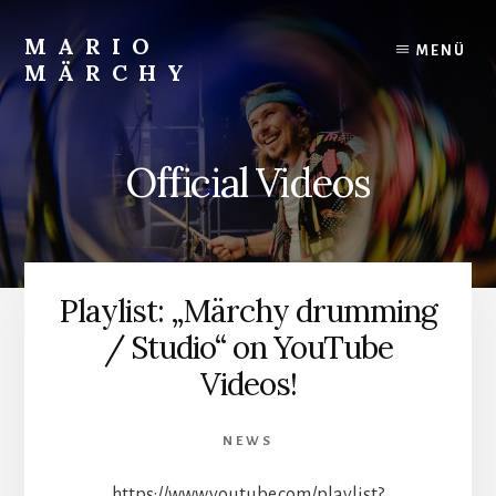
Skip
to
MARIO
MENÜ
content
MÄRCHY
Live
und
Studiodrummer
Official Videos
Playlist: „Märchy drumming
/ Studio“ on YouTube
Videos!
NEWS
https://www.youtube.com/playlist?