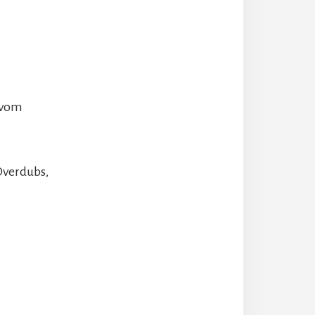
 vom
Overdubs,