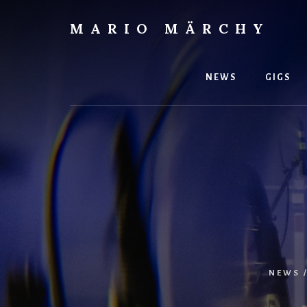
Skip
to
MARIO MÄRCHY
content
Live
und
Studiodrummer
NEWS
GIGS
NEWS