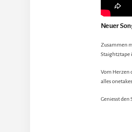
Neuer Song
Zusammen mi
Staight2tape 
Vom Herzen di
alles onetakes
Geniesst den 
Leser-