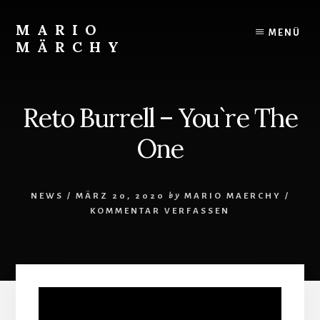
Skip
to
MARIO
MENÜ
content
MÄRCHY
Live
und
Studiodrummer
Reto Burrell – You`re The
One
NEWS
/
MÄRZ 20, 2020
by
MARIO MAERCHY
/
KOMMENTAR VERFASSEN