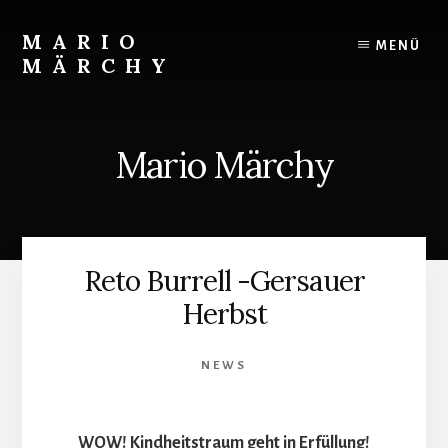
Skip
to
MARIO
MENÜ
content
MÄRCHY
Live
und
Studiodrummer
Mario Märchy
Reto Burrell -Gersauer
Herbst
NEWS
WOW! Kindheitstraum geht in Erfüllung!