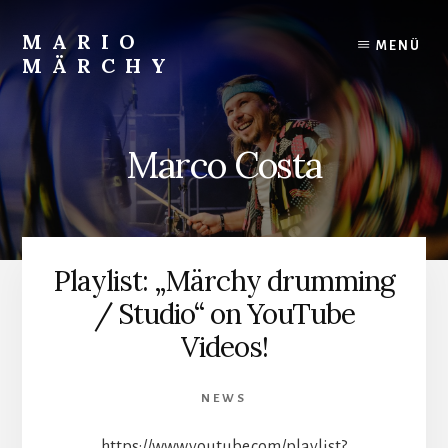
Skip
to
MARIO
MENÜ
content
MÄRCHY
Live
und
Studiodrummer
Marco Costa
Playlist: „Märchy drumming
/ Studio“ on YouTube
Videos!
NEWS
https://www.youtube.com/playlist?