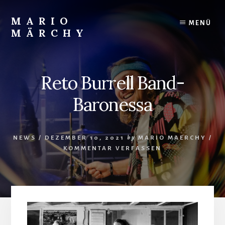
Skip
to
MARIO
MENÜ
content
MÄRCHY
Live
und
Studiodrummer
Reto Burrell Band-
Baronessa
NEWS
/
DEZEMBER 10, 2021
by
MARIO MAERCHY
/
KOMMENTAR VERFASSEN