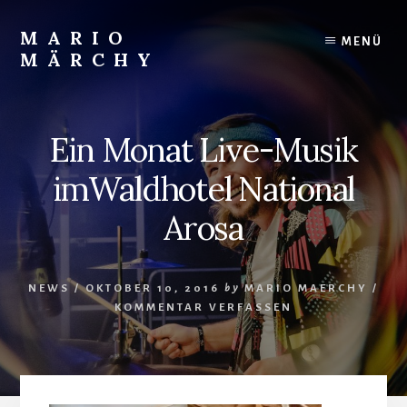
Skip
to
MARIO
MENÜ
content
MÄRCHY
Live
und
Studiodrummer
Ein Monat Live-Musik
imWaldhotel National
Arosa
NEWS
/
OKTOBER 10, 2016
by
MARIO MAERCHY
/
KOMMENTAR VERFASSEN