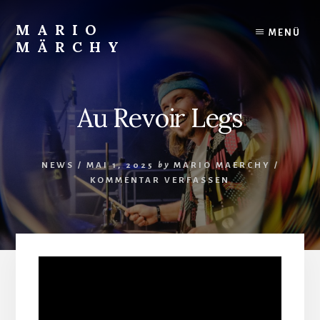
Skip
to
MARIO
MENÜ
content
MÄRCHY
Live
und
Studiodrummer
Au Revoir Legs
NEWS
/
MAI 1, 2025
by
MARIO MAERCHY
/
KOMMENTAR VERFASSEN