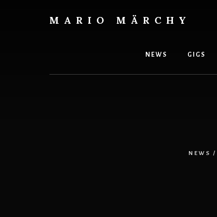
Skip
to
MARIO MÄRCHY
content
Live
und
Studiodrummer
NEWS
GIGS
NEWS
/