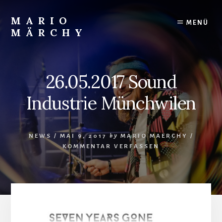
Skip
to
MARIO
MENÜ
content
MÄRCHY
Live
und
Studiodrummer
26.05.2017 Sound
Industrie Münchwilen
NEWS
/
MAI 9, 2017
by
MARIO MAERCHY
/
KOMMENTAR VERFASSEN