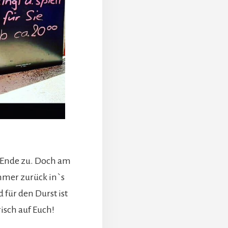
 Ende zu. Doch am
mmer zurück in`s
d für den Durst ist
isch auf Euch!