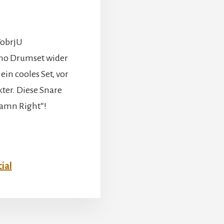
VobrjU
ino Drumset wider
ein cooles Set, vor
kter. Diese Snare
Damn Right“!
ial