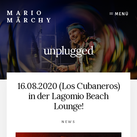
Skip
to
MARIO
MENÜ
content
MÄRCHY
Live
und
Studiodrummer
unplugged
16.08.2020 (Los Cubaneros)
in der Lagomio Beach
Lounge!
NEWS