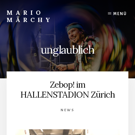
Skip
to
MARIO
MENÜ
content
MÄRCHY
Live
und
Studiodrummer
unglaublich
Zebop! im
HALLENSTADION Zürich
NEWS