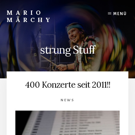
Skip
to
MARIO
MENÜ
content
MÄRCHY
Live
und
Studiodrummer
strung Stuff
400 Konzerte seit 2011!!
NEWS