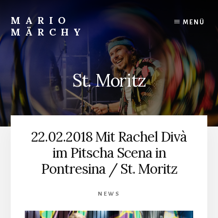
Skip
to
MARIO
MENÜ
content
MÄRCHY
Live
und
Studiodrummer
St. Moritz
22.02.2018 Mit Rachel Divà
im Pitscha Scena in
Pontresina / St. Moritz
NEWS