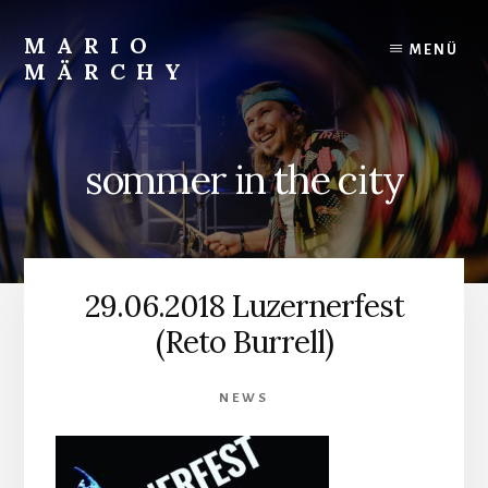
Skip
to
MARIO
MENÜ
content
MÄRCHY
Live
und
Studiodrummer
sommer in the city
29.06.2018 Luzernerfest
(Reto Burrell)
NEWS