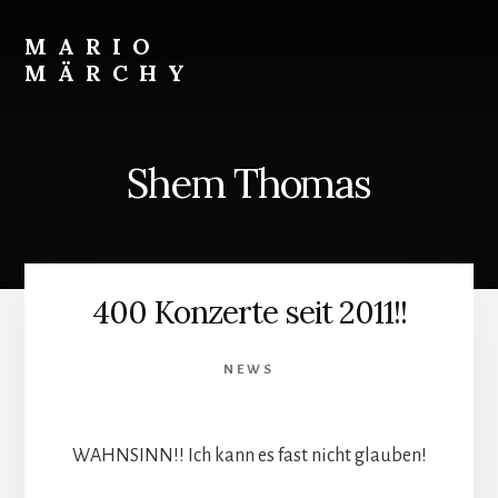
Skip
to
MARIO
content
MÄRCHY
Live
und
Studiodrummer
Shem Thomas
400 Konzerte seit 2011!!
NEWS
WAHNSINN!! Ich kann es fast nicht glauben!