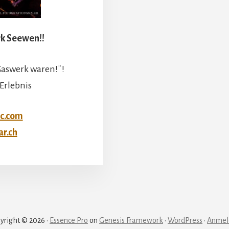
k Seewen!!
Gaswerk waren!¨!
 Erlebnis
c.com
r.ch
yright © 2026 ·
Essence Pro
on
Genesis Framework
·
WordPress
·
Anmel