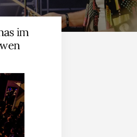
mas im
ewen