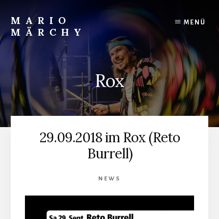
Skip
to
MARIO
MENÜ
content
MÄRCHY
Live
und
Studiodrummer
Rox
29.09.2018 im Rox (Reto
Burrell)
NEWS