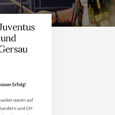
Juventus
 und
Gersau
osser Erfolg!
usiker waren auf
- Kandern und CH-