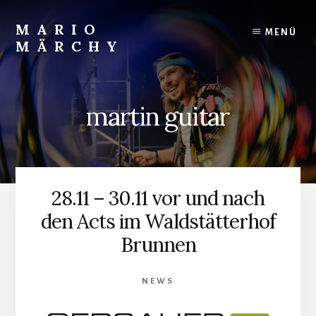
Skip
to
MARIO
MENÜ
content
MÄRCHY
Live
und
Studiodrummer
martin guitar
28.11 – 30.11 vor und nach
den Acts im Waldstätterhof
Brunnen
NEWS