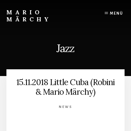
Skip
to
MARIO
MENÜ
content
MÄRCHY
Live
und
Studiodrummer
Jazz
15.11.2018 Little Cuba (Robini
& Mario Märchy)
NEWS