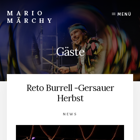
Skip
to
MARIO
MENÜ
content
MÄRCHY
Live
und
Studiodrummer
Gäste
Reto Burrell -Gersauer
Herbst
NEWS