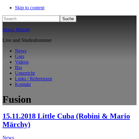
Skip to content
Search
Mario Märchy
Live und Studiodrummer
News
Gigs
Videos
Bio
Unterricht
Links / Referenzen
Kontakt
Fusion
15.11.2018 Little Cuba (Robini & Mario
Märchy)
News