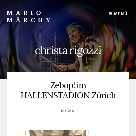
Skip
to
MARIO
MENÜ
content
MÄRCHY
Live
und
Studiodrummer
christa rigozzi
Zebop! im
HALLENSTADION Zürich
NEWS