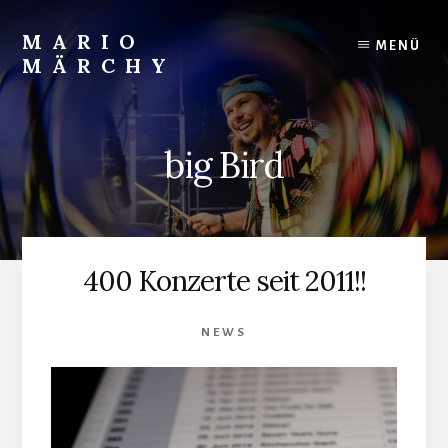
Skip
to
MARIO
MENÜ
content
MÄRCHY
Live
und
Studiodrummer
big Bird
400 Konzerte seit 2011!!
NEWS