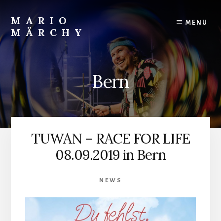
Skip
to
MARIO
MENÜ
content
MÄRCHY
Live
und
Studiodrummer
Bern
TUWAN – RACE FOR LIFE
08.09.2019 in Bern
NEWS